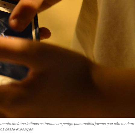
amento de fotos íntimas se tornou um perigo para muitos jovens que não medem
cos dessa exposição