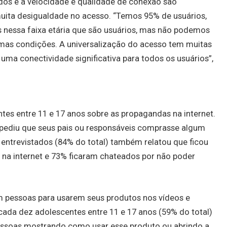
dos e à velocidade e qualidade de conexão são
muita desigualdade no acesso. “Temos 95% de usuários,
s nessa faixa etária que são usuários, mas não podemos
smas condições. A universalização do acesso tem muitas
uma conectividade significativa para todos os usuários”,
es entre 11 e 17 anos sobre as propagandas na internet.
pediu que seus pais ou responsáveis comprasse algum
 entrevistados (84% do total) também relatou que ficou
 na internet e 73% ficaram chateados por não poder
m pessoas para usarem seus produtos nos vídeos e
cada dez adolescentes entre 11 e 17 anos (59% do total)
essoas mostrando como usar esse produto ou abrindo a