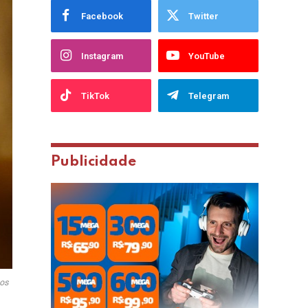
Facebook
Twitter
Instagram
YouTube
TikTok
Telegram
Publicidade
 os