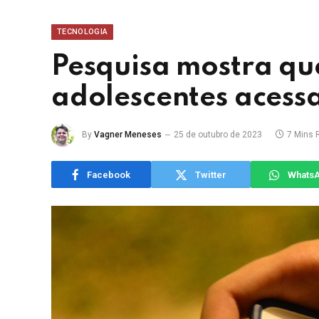
TECNOLOGIA
Pesquisa mostra qu
adolescentes acess
By
Vagner Meneses
25 de outubro de 2023
7 Mins 
Facebook
Twitter
Whats