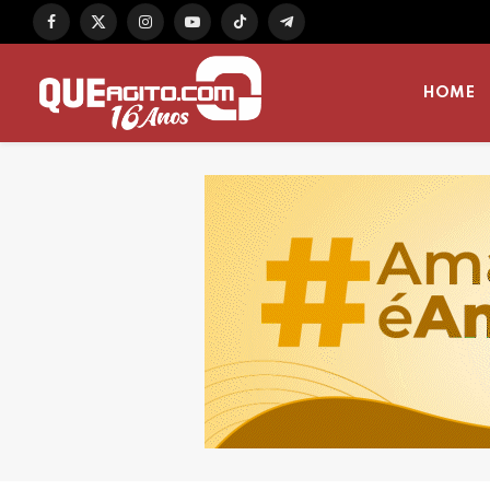
Facebook
X
Instagram
YouTube
TikTok
Telegram
(Twitter)
HOME