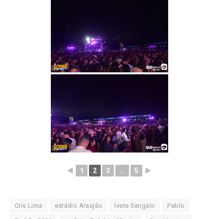
◄
1
2
3
...
5
►
Cris Lima
estádio Araujão
Ivete Sangalo
Pablo