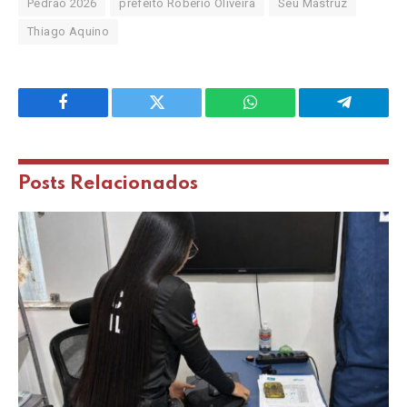
Pedrão 2026
prefeito Robério Oliveira
Seu Mastruz
Thiago Aquino
Facebook
Twitter
WhatsApp
Telegram
Posts
Relacionados