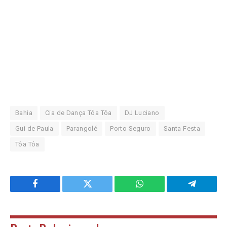
Bahia
Cia de Dança Tôa Tôa
DJ Luciano
Gui de Paula
Parangolé
Porto Seguro
Santa Festa
Tôa Tôa
Facebook
Twitter
WhatsApp
Telegram