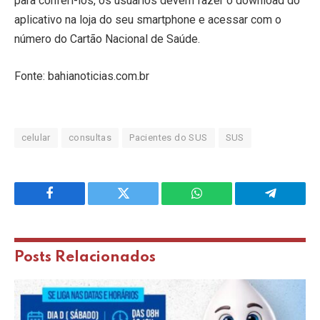
para conferi-los, os usuários devem fazer o download do
aplicativo na loja do seu smartphone e acessar com o
número do Cartão Nacional de Saúde.
Fonte: bahianoticias.com.br
celular
consultas
Pacientes do SUS
SUS
Facebook
Twitter
WhatsApp
Telegram
Posts
Relacionados