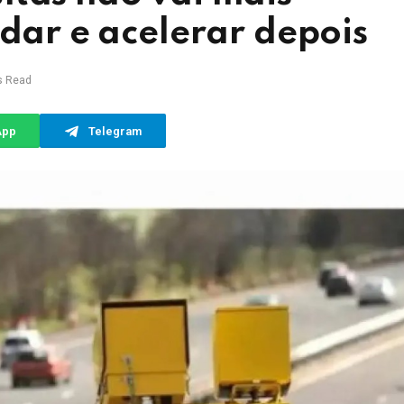
adar e acelerar depois
s Read
App
Telegram