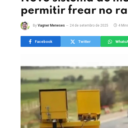
permitir frear no r
By
Vagner Meneses
24 de setembro de 2025
4 Min
Facebook
Twitter
Whats