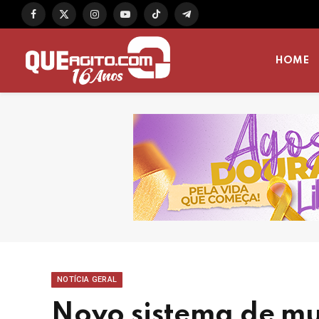
Facebook
X
Instagram
YouTube
TikTok
Telegram
(Twitter)
HOME
NOTÍCIA GERAL
Novo sistema de mu