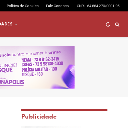
Política de Cookies
Fale Conosco
CNPJ: 64.884.270/0001-95
DADES
Publicidade