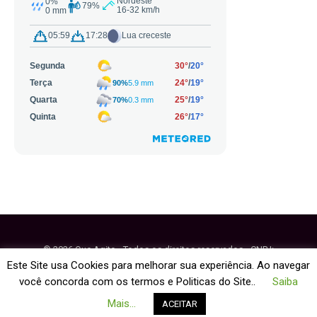
© 2026 Que Agito - Todos os direitos reservados - CNPJ:
64.884.270/0001-95
Este Site usa Cookies para melhorar sua experiência. Ao navegar
você concorda com os termos e Politicas do Site..
Saiba
Fale Conosco
Política de Cookies
Mais...
ACEITAR