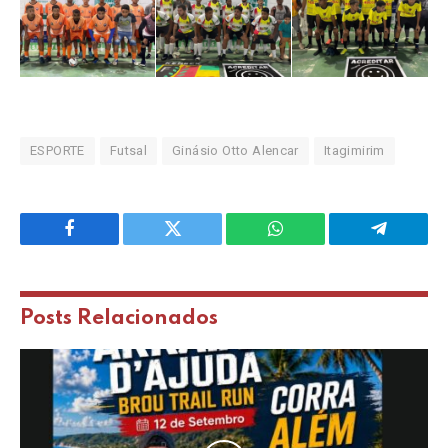
ESPORTE
Futsal
Ginásio Otto Alencar
Itagimirim
Facebook
Twitter
WhatsApp
Telegram
Posts
Relacionados