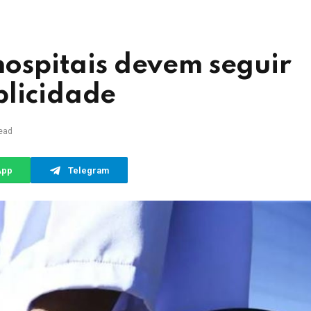
 hospitais devem seguir
blicidade
ead
App
Telegram