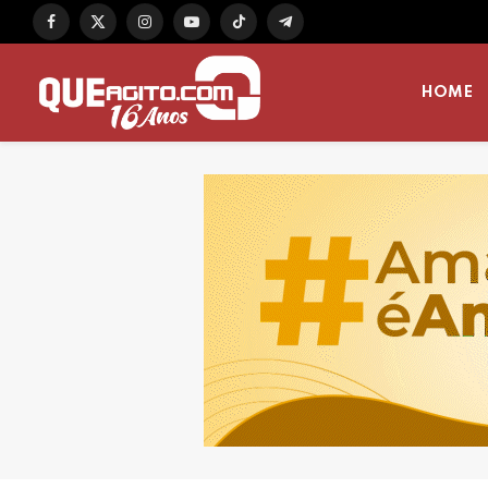
Facebook
X
Instagram
YouTube
TikTok
Telegram
(Twitter)
HOME