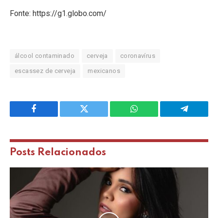
Fonte: https://g1.globo.com/
álcool contaminado
cerveja
coronavírus
escassez de cerveja
mexicanos
Facebook
Twitter
WhatsApp
Telegram
Posts
Relacionados