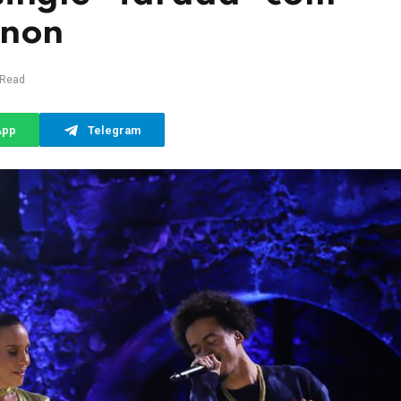
nnon
 Read
App
Telegram