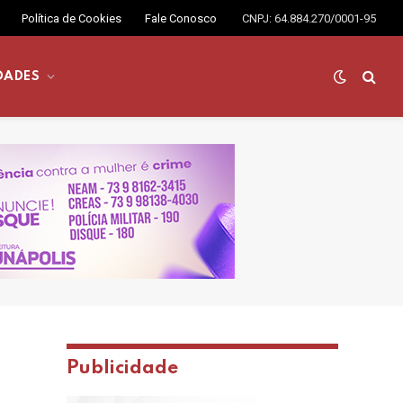
Política de Cookies
Fale Conosco
CNPJ: 64.884.270/0001-95
DADES
Publicidade