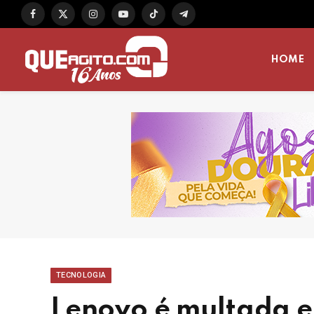
Facebook
X
Instagram
YouTube
TikTok
Telegram
(Twitter)
HOME
TECNOLOGIA
Lenovo é multada e