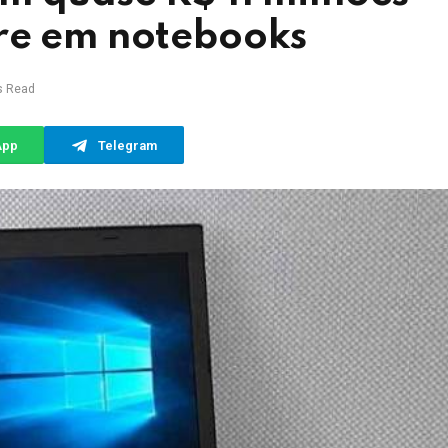
re em notebooks
s Read
App
Telegram