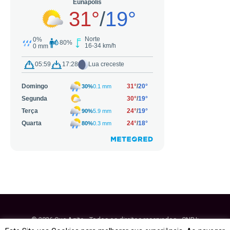
© 2026 Que Agito - Todos os direitos reservados - CNPJ:
64.884.270/0001-95