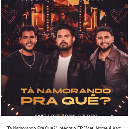
“Tá Namorando Pra Quê?” integra o EP “Meu Nome é Kart,