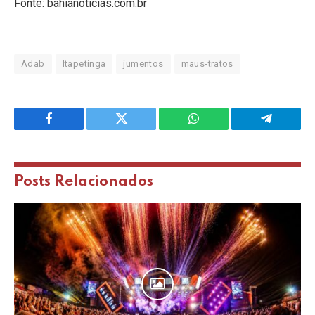
Fonte: bahianoticias.com.br
Adab
Itapetinga
jumentos
maus-tratos
Facebook
Twitter
WhatsApp
Telegram
Posts
Relacionados