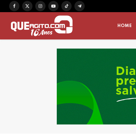
Facebook
X
Instagram
YouTube
TikTok
Telegram
(Twitter)
HOME