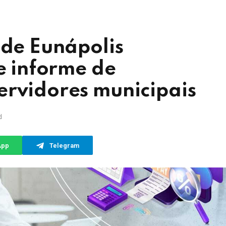
 de Eunápolis
te informe de
ervidores municipais
d
App
Telegram