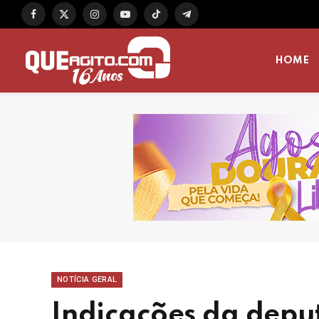
Facebook
X
Instagram
YouTube
TikTok
Telegram
(Twitter)
HOME
NOTÍCIA GERAL
Indicações da depu