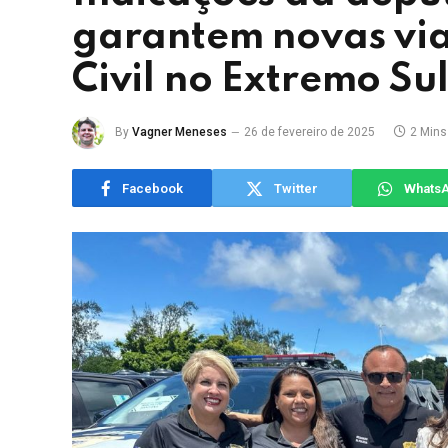
garantem novas via
Civil no Extremo Su
By
Vagner Meneses
26 de fevereiro de 2025
2 Mins
Facebook
Twitter
Whats