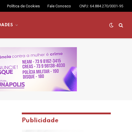
Política de Cookies
Fale Conosco
CNPJ: 64.884.270/0001-95
DADES
Publicidade