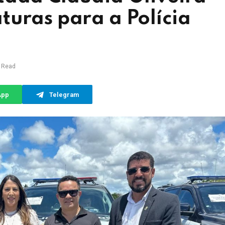
turas para a Polícia
l
 Read
App
Telegram