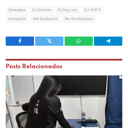
Destaque
DJ Enimes
Dj Ray Lais
DJ YOP-3
Eunápolis
Hot Eunápolis
Mc Gui Marques
Facebook
Twitter
WhatsApp
Telegram
Posts
Relacionados