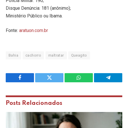
Polícia Militar: 190;
Disque Denúncia: 181 (anônimo);
Ministério Público ou Ibama.
Fonte:
aratuon.com.br
Bahia
cachorro
maltratar
Queagito
Facebook
Twitter
WhatsApp
Telegram
Posts
Relacionados