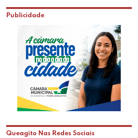
4 de agosto de 2026
COBERTURAS
2ª noite da Festa do Produtor reúne tradição,
concursos e música em São Geraldo da
Piedade
Publicidade