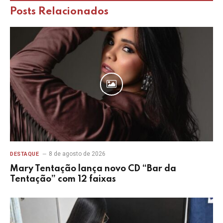
Entrega de Cadeiras de Rodas
Eunápolis
Governador do Rotary Club
Luiz Augusto Freitas Conceição
Rotary Club
Facebook
Twitter
WhatsApp
Telegram
Posts
Relacionados