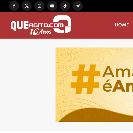
Facebook
X
Instagram
YouTube
TikTok
Telegram
(Twitter)
HOME