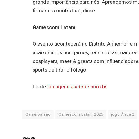
grande importância para nós. Aprendemos mu
firmamos contratos”, disse.
Gamescom Latam
O evento acontecerá no Distrito Anhembi, em 
apaixonados por games, reunindo as maiores p
cosplayers, meet & greets com influenciadores
sports de tirar o fôlego.
Fonte:
ba.agenciasebrae.com.br
Game baiano
Gamescom Latam 2026
jogo Árida 2
SHARE.