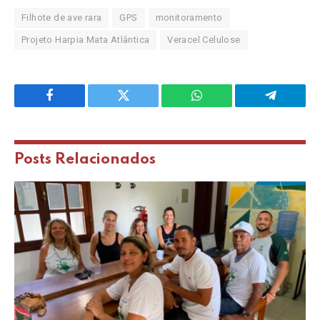
Filhote de ave rara
GPS
monitoramento
Projeto Harpia Mata Atlântica
Veracel Celulose
Facebook
Twitter
WhatsApp
Telegram
Posts
Relacionados