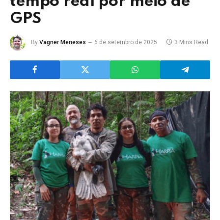
tempo real por meio de
GPS
By
Vagner Meneses
6 de setembro de 2025
3 Mins Read