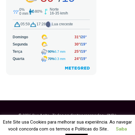
© 2026 Que Agito - Todos os direitos reservados - CNPJ:
64.884.270/0001-95
Este Site usa Cookies para melhorar sua experiência. Ao navegar
você concorda com os termos e Politicas do Site..
Saiba
Fale Conosco
Política de Cookies