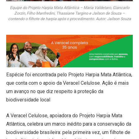
Equipe do Projeto Harpia Mata Atlântica – Maria Valdetaro, Giancarlo
Zorzin, Filho Manfredini, Thassiane Targino e Jailson de Souza –
contendo o filhote de harpia após o procedimento. Autor: Jailson Souza
Espécie foi encontrada pelo Projeto Harpia Mata Atlântica,
que conta com o apoio da Veracel Celulose. Ação é mais
um avanço no que diz respeito à proteção da
biodiversidade local
A Veracel Celulose, apoiadora do Projeto Harpia Mata
Atlântica, celebra um marco inédito para a conservação da
biodiversidade brasileira: pela primeira vez, um filhote de