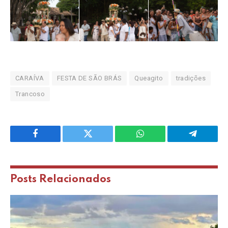
CARAÍVA
FESTA DE SÃO BRÁS
Queagito
tradições
Trancoso
Facebook
Twitter
WhatsApp
Telegram
Posts
Relacionados