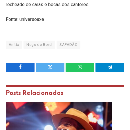
recheado de caras e bocas dos cantores.
Fonte: universoaxe
Anitta
Nego do Borel
SAFADÃO
Facebook
Twitter
WhatsApp
Telegram
Posts
Relacionados