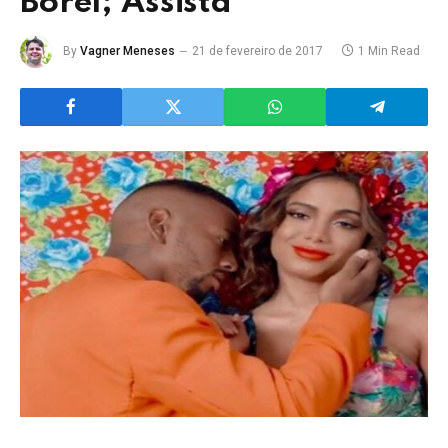
Borel; Assista
By
Vagner Meneses
21 de fevereiro de 2017
1 Min Read