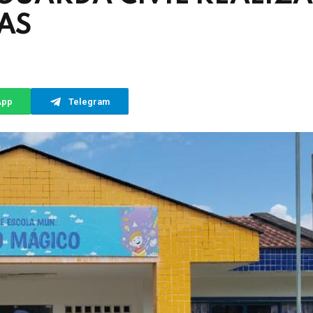
AS
App
Telegram