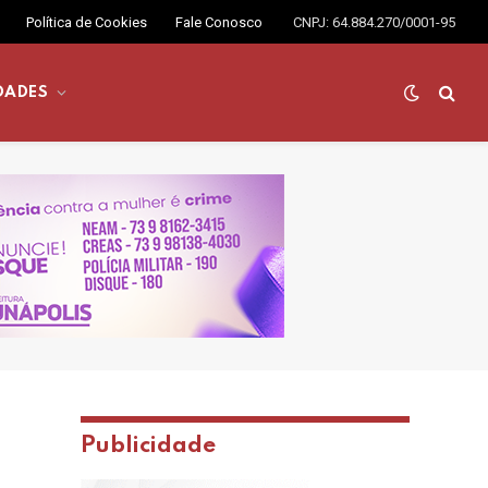
Política de Cookies
Fale Conosco
CNPJ: 64.884.270/0001-95
DADES
Publicidade