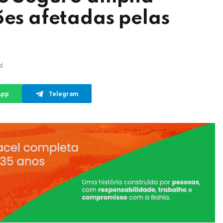
ões afetadas pelas
d
App
Telegram