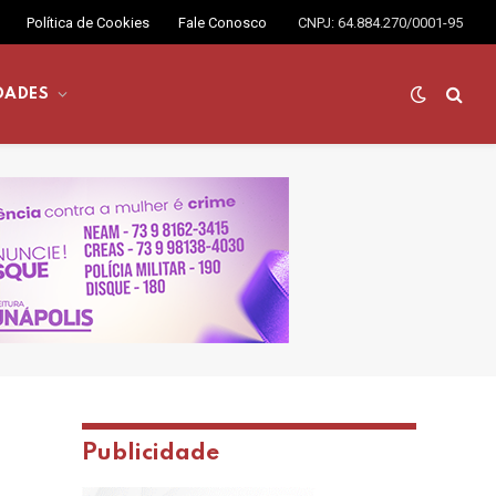
Política de Cookies
Fale Conosco
CNPJ: 64.884.270/0001-95
DADES
Publicidade