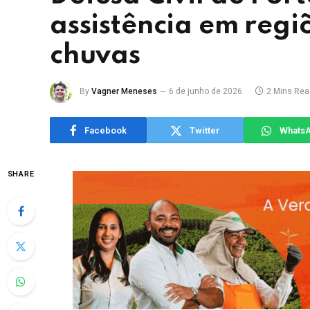
assistência em regi
chuvas
By
Vagner Meneses
6 de junho de 2026
2 Mins Rea
Facebook
Twitter
Whats
SHARE