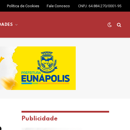
Política de Cookies
Fale Conosco
CNPJ: 64.884.270/0001-95
DADES
Publicidade
o