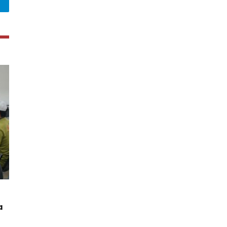
legram
a