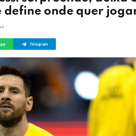
e define onde quer joga
ead
App
Telegram