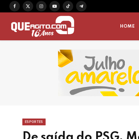
Facebook
X
Instagram
YouTube
TikTok
Telegram
(Twitter)
HOME
ESPORTES
De saída do PSG, Me