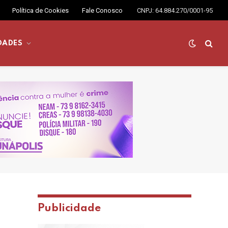
Política de Cookies
Fale Conosco
CNPJ: 64.884.270/0001-95
DADES
Publicidade