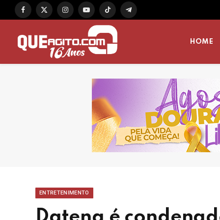
Facebook
X
Instagram
YouTube
TikTok
Telegram
(Twitter)
HOME
ENTRETENIMENTO
Datena é condenad