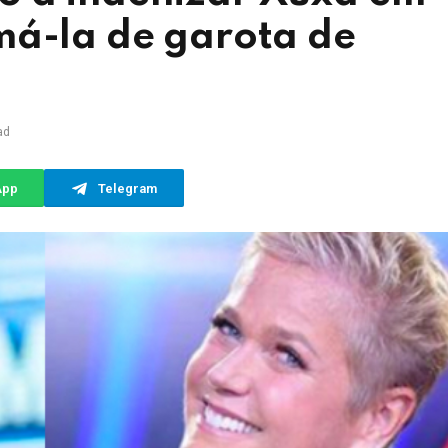
má-la de garota de
ad
App
Telegram