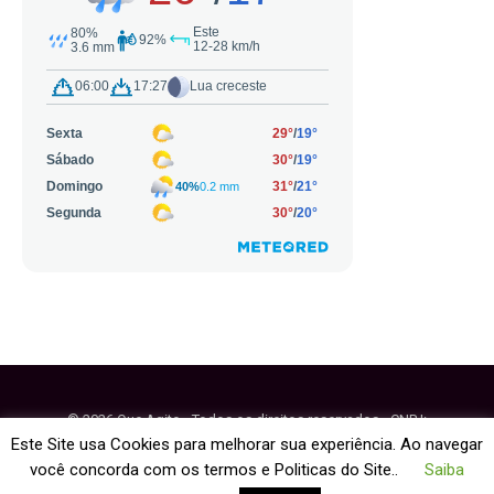
© 2026 Que Agito - Todos os direitos reservados - CNPJ:
64.884.270/0001-95
Este Site usa Cookies para melhorar sua experiência. Ao navegar
você concorda com os termos e Politicas do Site..
Saiba
Fale Conosco
Política de Cookies