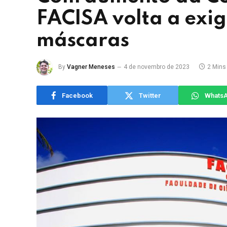
FACISA volta a exig
máscaras
By
Vagner Meneses
4 de novembro de 2023
2 Mins
Facebook
Twitter
Whats