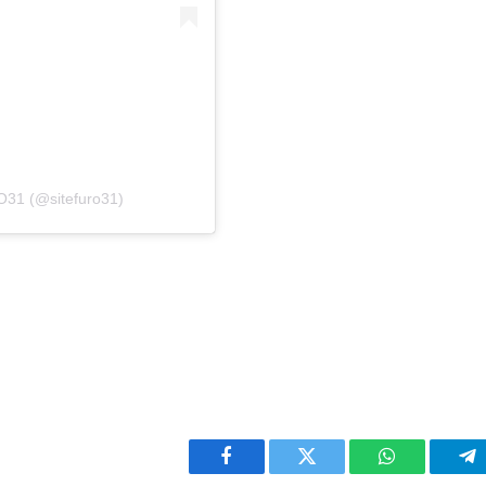
O31 (@sitefuro31)
Facebook
Twitter
WhatsApp
Te