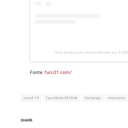
Uma publicação compartilhada por FUR
Fonte:
furo31.com/
covid-19
faculdade FACISA
Itamaraju
máscaras
SHARE.