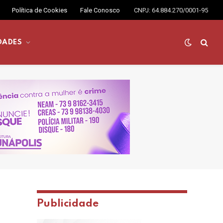
Política de Cookies
Fale Conosco
CNPJ: 64.884.270/0001-95
DADES
Publicidade