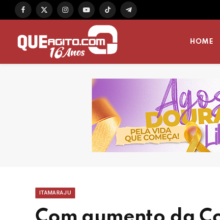
Facebook
X
Instagram
YouTube
TikTok
Telegram
(Twitter)
HOME
ITAMARAJU
Com aumento da Co