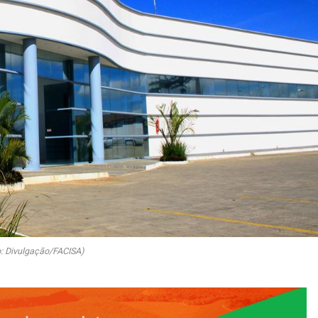
o: Divulgação/FACISA)