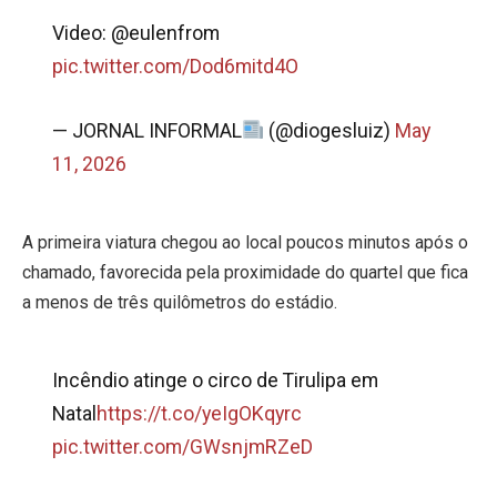
Video: @eulenfrom
pic.twitter.com/Dod6mitd4O
— JORNAL INFORMAL
(@diogesluiz)
May
11, 2026
A primeira viatura chegou ao local poucos minutos após o
chamado, favorecida pela proximidade do quartel que fica
a menos de três quilômetros do estádio.
Incêndio atinge o circo de Tirulipa em
Natal
https://t.co/yeIgOKqyrc
pic.twitter.com/GWsnjmRZeD