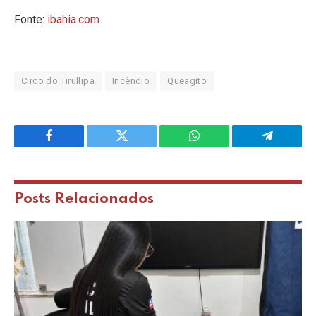
Fonte:
ibahia.com
Circo do Tirullipa
Incêndio
Queagito
Facebook
Twitter
WhatsApp
Telegram
Posts
Relacionados