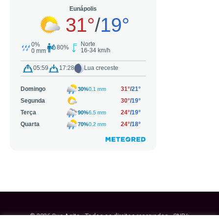
© 2026 Que Agito - Todos os direitos reservados - CNPJ: