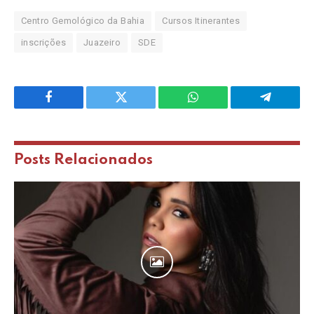
Centro Gemológico da Bahia
Cursos Itinerantes
inscrições
Juazeiro
SDE
Facebook
Twitter
WhatsApp
Telegram
Posts
Relacionados