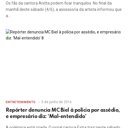
Os fãs da cantora Anitta podem ficar tranquilos. No final da
manhã deste sábado (4/6), a assessoria da artista informou que
a…
5 de junho de 2016
ENTRETENIMENTO
Repórter denuncia MC Biel à polícia por assédio,
e empresário diz: ‘Mal-entendido’
A polêmica está criada. O jornal carioca Extra traz neste sábado