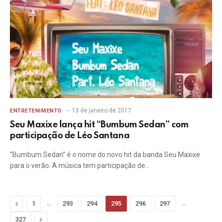
13 de janeiro de 2017
ENTRETENIMENTO
Seu Maxixe lança hit “Bumbum Sedan” com
participação de Léo Santana
“Bumbum Sedan” é o nome do novo hit da banda Seu Maxixe
para o verão. A música tem participação de…
Previous
…
…
1
293
294
295
296
297
Next
327