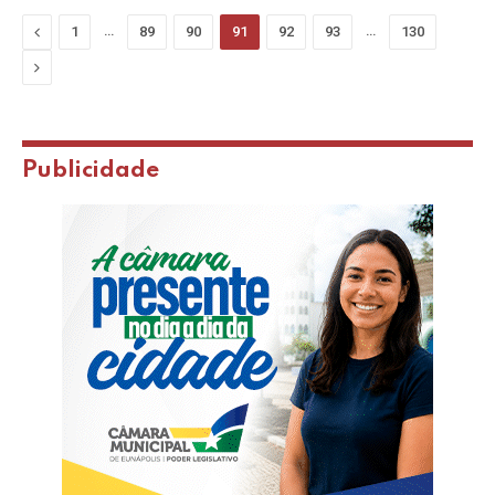
Previous
…
…
1
89
90
91
92
93
130
Next
Publicidade