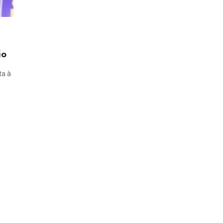
ão
ta à