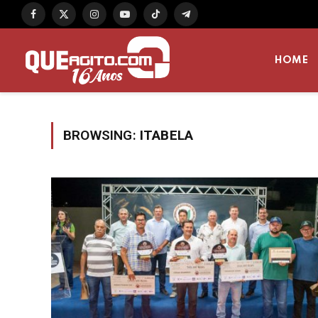
Facebook
X
Instagram
YouTube
TikTok
Telegram
(Twitter)
HOME
BROWSING:
ITABELA