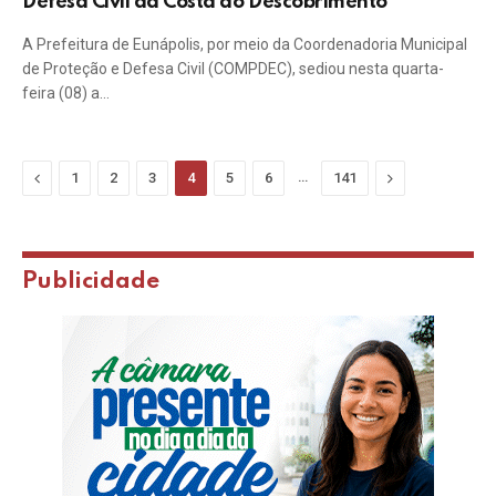
Defesa Civil da Costa do Descobrimento
A Prefeitura de Eunápolis, por meio da Coordenadoria Municipal
de Proteção e Defesa Civil (COMPDEC), sediou nesta quarta-
feira (08) a…
Previous
…
Next
1
2
3
4
5
6
141
Publicidade