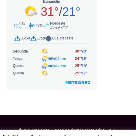
© 2026 Que Agito - Todos os direitos reservados - CNPJ:
64.884.270/0001-95