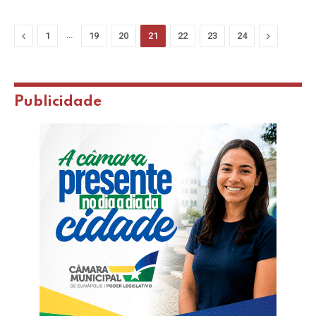
Previous
…
Next
1
19
20
21
22
23
24
Publicidade