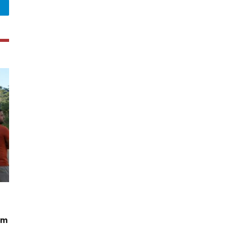
legram
em