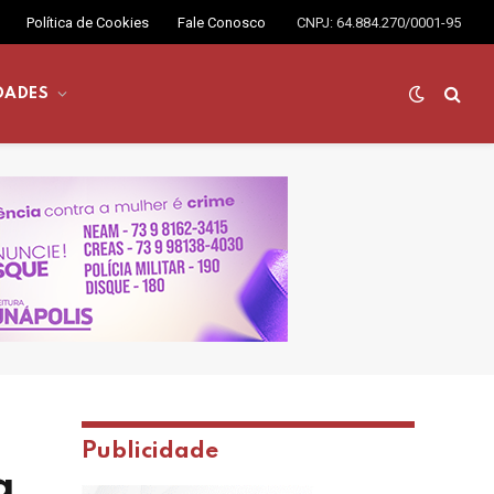
Política de Cookies
Fale Conosco
CNPJ: 64.884.270/0001-95
DADES
Publicidade
a