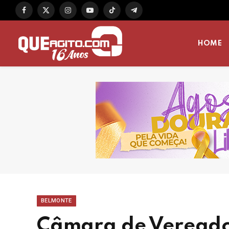
Facebook
X
Instagram
YouTube
TikTok
Telegram
(Twitter)
HOME
BELMONTE
Câmara de Vereado