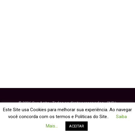
Eventos
© 2026 Que Agito - Todos os direitos reservados - CNPJ:
64.884.270/0001-95
Este Site usa Cookies para melhorar sua experiência. Ao navegar
você concorda com os termos e Politicas do Site..
Saiba
Fale Conosco
Política de Cookies
Mais...
ACEITAR