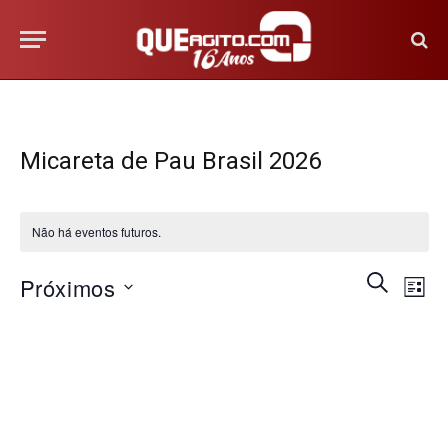
Micareta de Pau Brasil 2026
Não há eventos futuros.
Na
Pesquis
PROCURA
Próximos
LISTA
EVENTOS
do
e
Selecione
vis
a
navega
Eve
data.
de
visuais
de