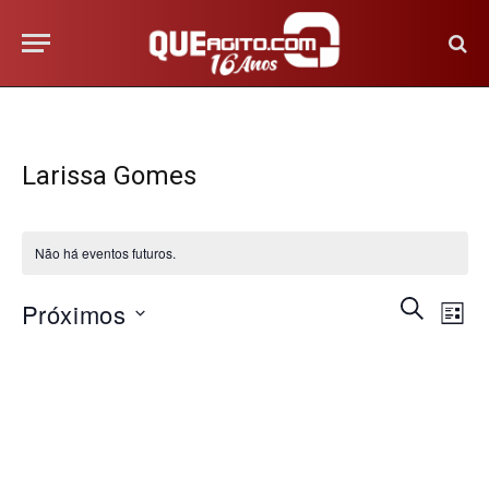
Larissa Gomes
Não há eventos futuros.
Na
Pesquis
PROCURA
Próximos
LISTA
EVENTOS
do
e
Selecione
vis
a
navega
Eve
data.
de
visuais
de