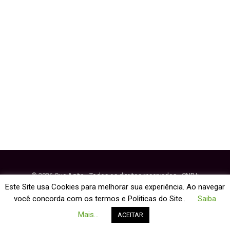
Eventos
© 2026 Que Agito - Todos os direitos reservados - CNPJ:
64.884.270/0001-95
Este Site usa Cookies para melhorar sua experiência. Ao navegar
você concorda com os termos e Politicas do Site..
Saiba
Fale Conosco
Política de Cookies
Mais...
ACEITAR