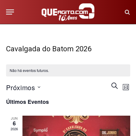
Cavalgada do Batom 2026
Não há eventos futuros.
Na
Pesquis
PROCURA
Próximos
LISTA
EVENTOS
do
e
Selecione
Últimos Eventos
vis
a
navega
Eve
data.
de
JUN
6
visuais
2026
de