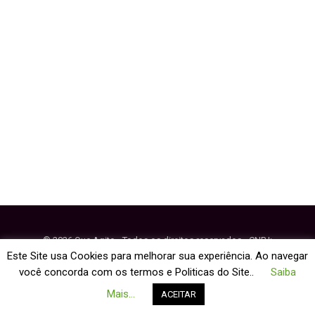
Eventos
© 2026 Que Agito - Todos os direitos reservados - CNPJ:
64.884.270/0001-95
Este Site usa Cookies para melhorar sua experiência. Ao navegar
você concorda com os termos e Politicas do Site..
Saiba
Fale Conosco
Política de Cookies
Mais...
ACEITAR