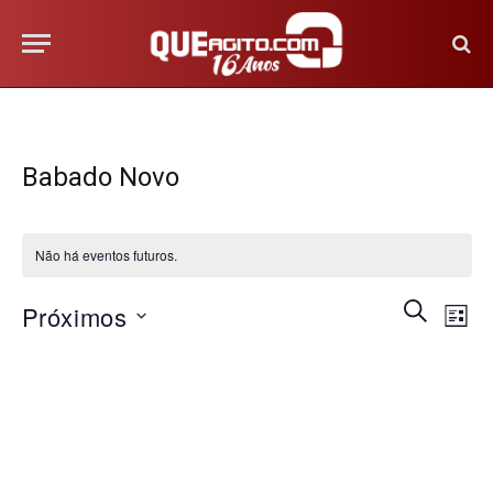
Babado Novo
Não há eventos futuros.
Na
Pesquis
PROCURA
Próximos
LISTA
EVENTOS
do
e
Selecione
vis
a
navega
Eve
data.
de
visuais
de