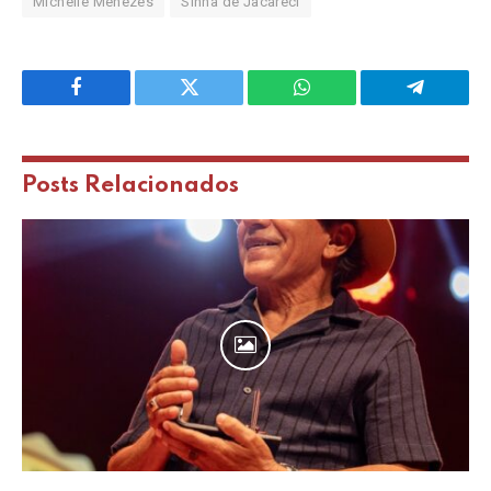
Michelle Menezes
Sinha de Jacareci
Facebook
Twitter
WhatsApp
Telegram
Posts
Relacionados