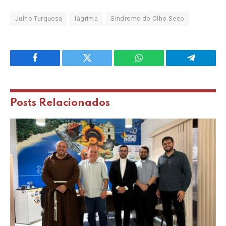
Julho Turquesa
lágrima
Síndrome do Olho Seco
Facebook
Twitter
WhatsApp
Telegram
Posts
Relacionados