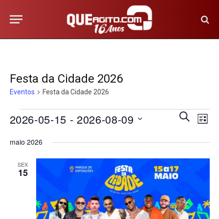
Festa da Cidade 2026
Eventos
Festa da Cidade 2026
Na
Eventos
Pesquis
PROCURA
2026-05-15
 - 
2026-08-09
LISTA
EVENTOS
do
e
Selecione
vis
maio 2026
a
navega
Eve
data.
de
SEX
15
visuais
de
Eventos